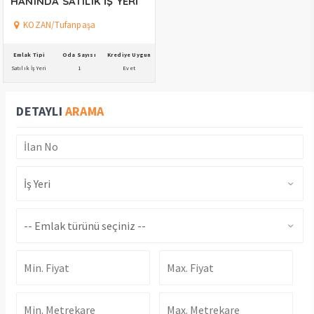
HANINDA SATILIK İŞ YERİ
KOZAN/Tufanpaşa
DETAYLI
ARAMA
Emlak Tipi
Oda Sayısı
Krediye Uygun
Satılık İş Yeri
1
Evet